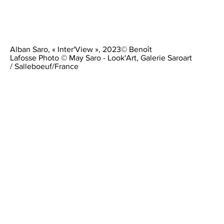
Alban Saro, « Inter'View », 2023© Benoît
Lafosse Photo © May Saro - Look'Art, Galerie Saroart
/ Salleboeuf/France