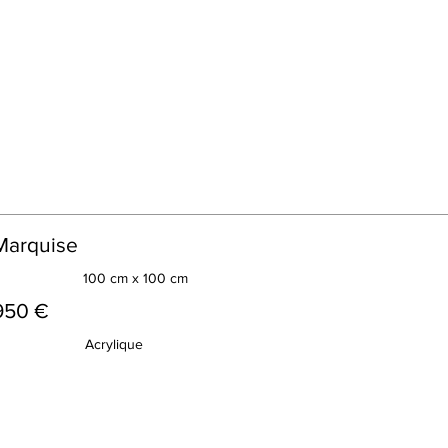
Marquise
100 cm x 100 cm
950 €
Acrylique