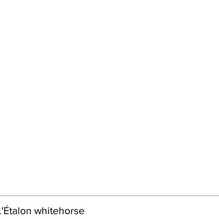
L'Étalon whitehorse