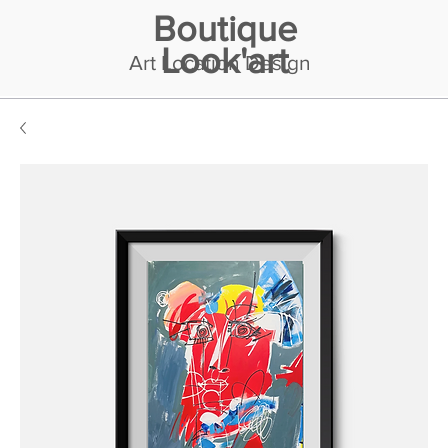
Boutique
Look'art
Art Location Design