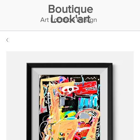
Boutique
Look'art
Art Location Design