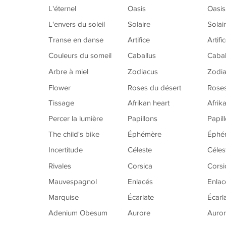
L'éternel
Oasis
Oasis
L'envers du soleil
Solaire
Solai
Transe en danse
Artifice
Artifi
Couleurs du someil
Caballus
Cabal
Arbre à miel
Zodiacus
Zodi
Flower
Roses du désert
Roses
Tissage
Afrikan heart
Afrik
Percer la lumière
Papillons
Papil
The child's bike
Éphémère
Éphé
Incertitude
Céleste
Céles
Rivales
Corsica
Corsi
Mauvespagnol
Enlacés
Enlac
Marquise
Écarlate
Écarl
Adenium Obesum
Aurore
Auro