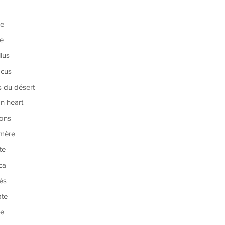
re
ce
lus
acus
 du désert
an heart
lons
mère
te
ca
és
ate
re