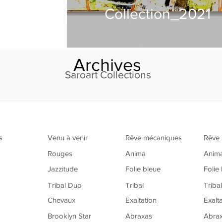
Collection_2021
Archives
Saroart Collections
s
Venu à venir
Rêve mécaniques
Rêve
Rouges
Anima
Anim
Jazzitude
Folie bleue
Folie
Tribal Duo
Tribal
Triba
Chevaux
Exaltation
Exalt
Brooklyn Star
Abraxas
Abra