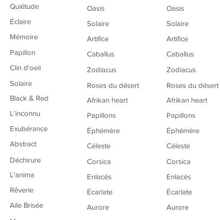
Quiétude
Oasis
Oasis
Éclaire
Solaire
Solaire
Mémoire
Artifice
Artifice
Papillon
Caballus
Caballus
Clin d'oeil
Zodiacus
Zodiacus
Solaire
Roses du désert
Roses du désert
Black & Red
Afrikan heart
Afrikan heart
L'inconnu
Papillons
Papillons
Exubérance
Éphémère
Éphémère
Abstract
Céleste
Céleste
Déchirure
Corsica
Corsica
L'anima
Enlacés
Enlacés
Rêverie
Écarlate
Écarlate
Aile Brisée
Aurore
Aurore