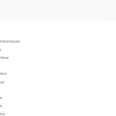
 mécaniques
a
 bleue
l
ation
xas
re
ce
lus