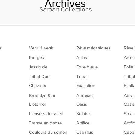
Archives
Saroart Collections
s
Venu à venir
Rêve mécaniques
Rêve
Rouges
Anima
Anim
Jazzitude
Folie bleue
Folie
Tribal Duo
Tribal
Triba
Chevaux
Exaltation
Exalt
Brooklyn Star
Abraxas
Abra
L'éternel
Oasis
Oasis
L'envers du soleil
Solaire
Solai
Transe en danse
Artifice
Artifi
Couleurs du someil
Caballus
Cabal