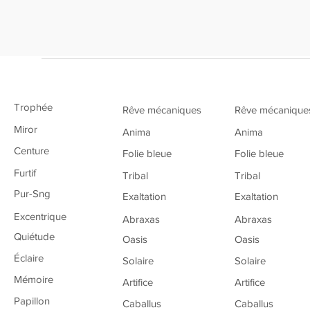
de
la
galerie
Trophée
Rêve mécaniques
Rêve mécanique
Miror
Anima
Anima
Centure
Folie bleue
Folie bleue
Furtif
Tribal
Tribal
Pur-Sng
Exaltation
Exaltation
Excentrique
Abraxas
Abraxas
Quiétude
Oasis
Oasis
Éclaire
Solaire
Solaire
Mémoire
Artifice
Artifice
Papillon
Caballus
Caballus