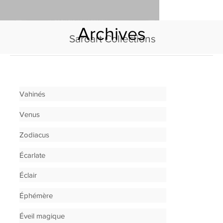
Archives
Saroart Collections
Vahinés
Venus
Zodiacus
Écarlate
Éclair
Éphémère
Éveil magique