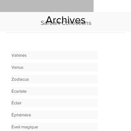
Archives
Saroart Collections
Vahinés
Venus
Zodiacus
Écarlate
Éclair
Éphémère
Éveil magique