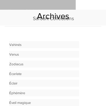
Archives
Saroart Collections
Vahinés
Venus
Zodiacus
Écarlate
Éclair
Éphémère
Éveil magique