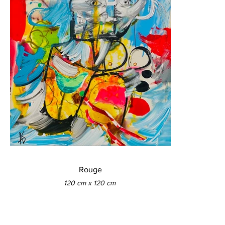
Rouge
120 cm x 120 cm