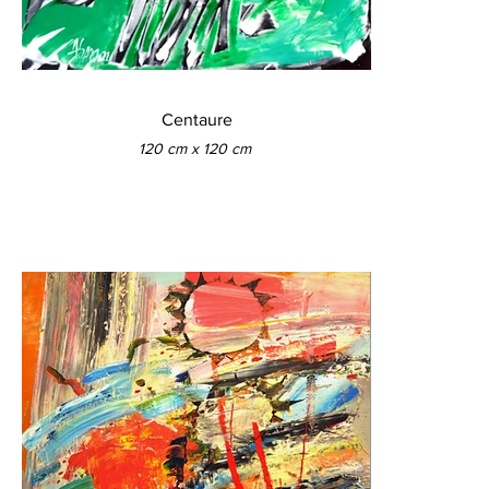
Centaure
120 cm x 120 cm