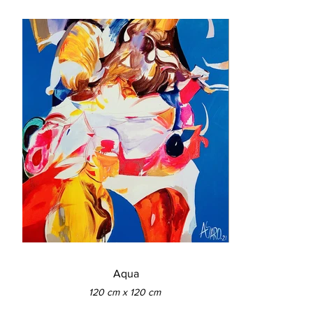
Aqua
120 cm x 120 cm