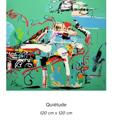
Quiétude
120 cm x 120 cm