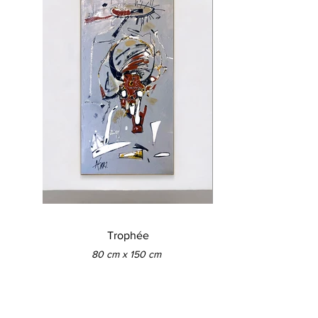
Trophée
80 cm x 150 cm