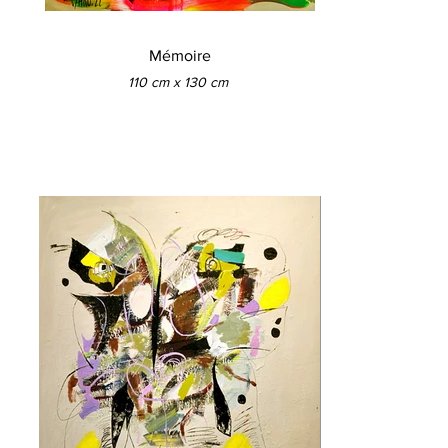
Mémoire
110 cm x 130 cm