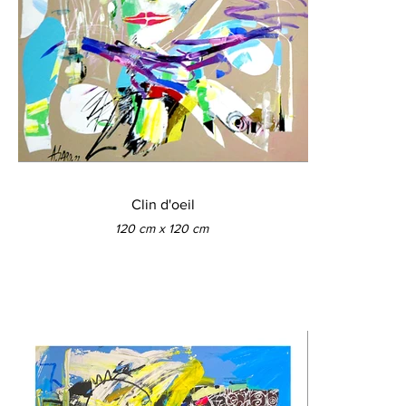
Clin d'oeil
120 cm x 120 cm