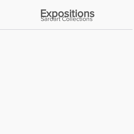
Expositions
Saroart Collections