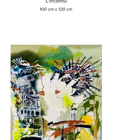
L'inconnu
100 cm x 120 cm