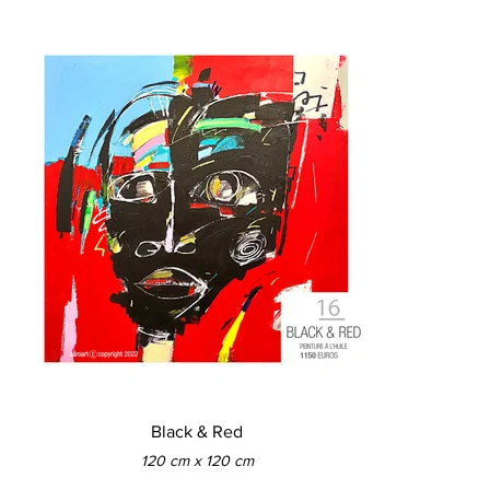
Black & Red
120 cm x 120 cm