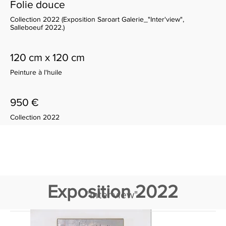
Folie douce
Collection 2022 (Exposition Saroart Galerie_"Inter'view",
Salleboeuf 2022.)
120 cm x 120 cm
Peinture à l'huile
950 €
Collection 2022
Exposition 2022
"Inter'view"