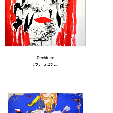
Déchirure
110 cm x 120 cm