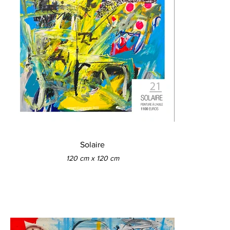
Solaire
120 cm x 120 cm