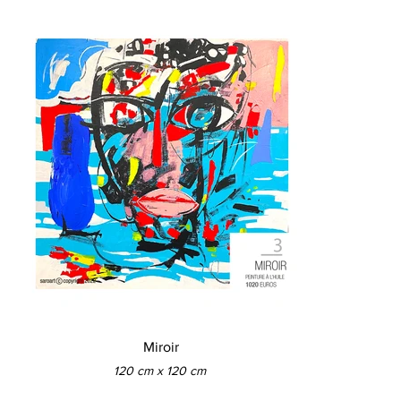
Miroir
120 cm x 120 cm