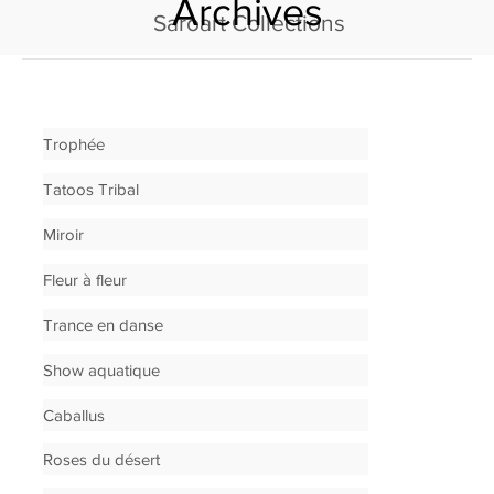
Archives
Saroart Collections
Trophée
Tatoos Tribal
Miroir
Fleur à fleur
Trance en danse
Show aquatique
Caballus
Roses du désert