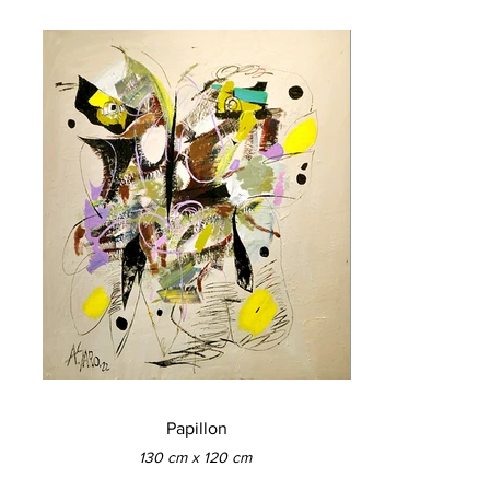
Papillon
130 cm x 120 cm