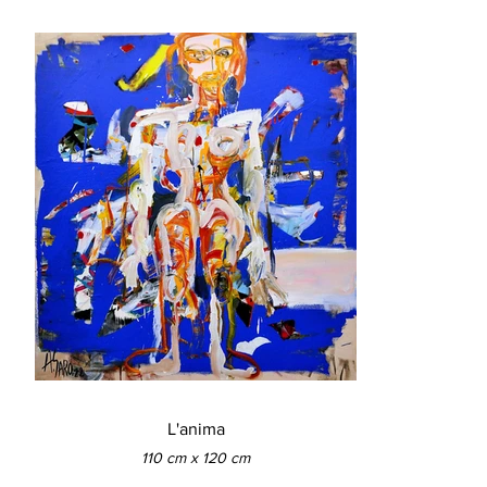
L'anima
110 cm x 120 cm