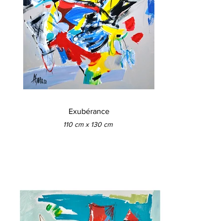
Exubérance
110 cm x 130 cm