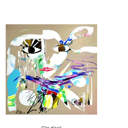
Clin d'oeil