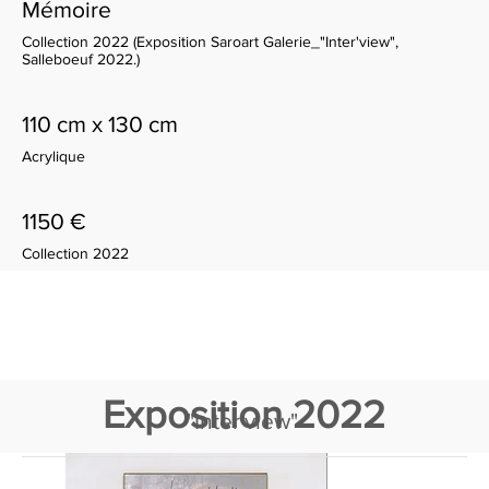
Mémoire
Collection 2022 (Exposition Saroart Galerie_"Inter'view",
Salleboeuf 2022.)
110 cm x 130 cm
Acrylique
1150 €
Collection 2022
Exposition 2022
"Inter'view"