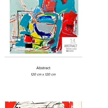
Abstract
120 cm x 120 cm