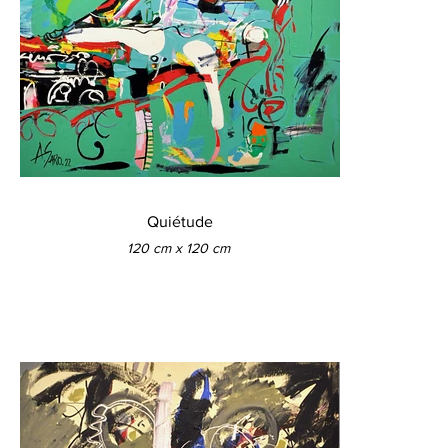
Quiétude
120 cm x 120 cm