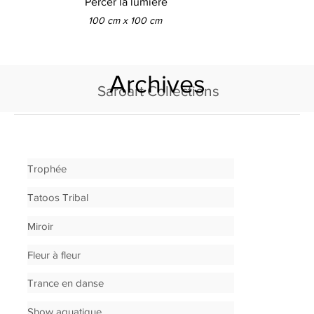
Percer la lumière
100 cm x 100 cm
Archives
Saroart Collections
Trophée
Tatoos Tribal
Miroir
Fleur à fleur
Trance en danse
Show aquatique