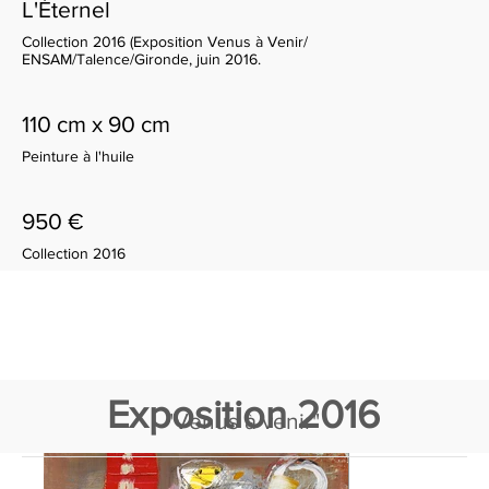
L'Éternel
Collection 2016 (Exposition Venus à Venir/
ENSAM/Talence/Gironde, juin 2016.
110 cm x 90 cm
Peinture à l'huile
950 €
Collection 2016
Exposition 2016
"Venus à venir"